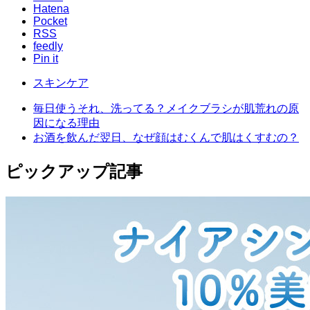
Hatena
Pocket
RSS
feedly
Pin it
スキンケア
毎日使うそれ、洗ってる？メイクブラシが肌荒れの原
因になる理由
お酒を飲んだ翌日、なぜ顔はむくんで肌はくすむの？
ピックアップ記事