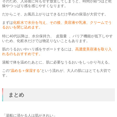
そのため、入浴後に何もせず放置してしまうと、時間が経つほど乾
燥やつっぱり感を感じやすくなります。
だからこそ、お風呂上がりはできるだけ早めの保湿が大切です。
まずは
化粧水で水分を与え、その後、美容液や乳液、クリームでう
るおいを閉じ込めます。
特に40代以降は、水分保持力、 皮脂量 、バリア機能が低下しやす
いため、化粧水だけでは物足りないこともあります。
肌のうるおいやハリ感をサポートするには、
高濃度美容液を取り入
れるのもおすすめです。
湯船で体を温めたあとに、肌に必要なうるおいをしっかり与える。
この
“温める＋保湿する”
という流れが、大人の肌にはとても大切で
す。
まとめ
「湯船に浸かる人は肌がきれい」