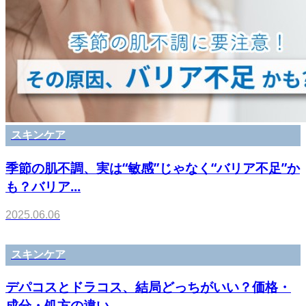
スキンケア
季節の肌不調、実は“敏感”じゃなく“バリア不足”か
も？バリア...
2025.06.06
スキンケア
デパコスとドラコス、結局どっちがいい？価格・
成分・処方の違い...