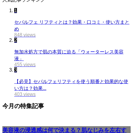
1
セパルフェ リフティとは？効果・口コミ・使い方まと
め
848 views
2
無加水処方で肌の本質に迫る「ウォーターレス美容
液」
455 views
3
【必見】セパルフェリフティを使う順番と効果的な使
い方は？効果...
403 views
今月の特集記事
美容液の浸透感は何で決まる？肌なじみを左右す