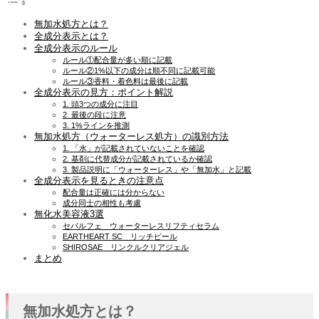
無加水処方とは？
全成分表示とは？
全成分表示のルール
ルール①配合量が多い順に記載
ルール②1%以下の成分は順不同に記載可能
ルール③香料・着色料は最後に記載
全成分表示の見方：ポイント解説
1. 頭3つの成分に注目
2. 最後の段に注意
3. 1%ラインを推測
無加水処方（ウォーターレス処方）の識別方法
1. 「水」が記載されていないことを確認
2. 基剤に代替成分が記載されているか確認
3. 製品説明に「ウォーターレス」や「無加水」と記載
全成分表示を見るときの注意点
配合量は正確には分からない
成分同士の相性も考慮
無化水美容液3選
セパルフェ ウォーターレスリフティセラム
EARTHEART SC リッチピール
SHIROSAE リンクルクリアジェル
まとめ
無加水処方とは？