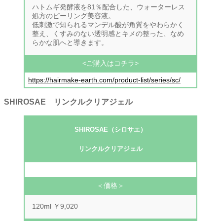
ハトムギ発酵液を81％配合した、ウォーターレス
処方のピーリング美容液。
低刺激で知られるマンデル酸が角質をやわらかく
整え、くすみのない透明感とキメの整った、なめ
らかな肌へと導きます。
<ご購入はコチラ>
https://hairmake-earth.com/product-list/series/sc/
SHIROSAE リンクルクリアジェ
ル
SHIROSAE（シロサエ）
リンクルクリアジェ
ル
＜価格＞
120ml ￥9,020