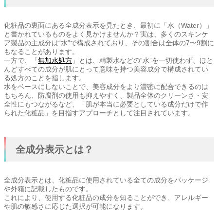
化粧品の裏面にある全成分表示を見たとき、最初に「水（Water）」
と書かれているものをよく見かけませんか？実は、多くのスキンケ
ア製品の主成分は“水”で構成されており、その割合は全体の7〜9割に
もなることがあります。
一方で、「
無加水処方
」とは、精製水などの“水”を一切使わず、ほと
んどすべての成分が肌にとって意味を持つ美容成分で構成されてい
る処方のことを指します。
水をベースにしないことで、美容成分をより濃密に配合できるのは
もちろん、防腐剤の使用も抑えやすく、製品全体のクリーンさ・安
全性にもつながるなど、「肌が本当に必要としている成分だけで作
られた化粧品」を目指すアプローチとして注目されています。
全成分表示とは？
全成分表示とは、化粧品に使用されている全ての成分をパッケージ
や外箱に記載したものです。
これにより、使用する化粧品の成分を知ることができ、アレルギー
や肌の敏感さに応じた選択が可能になります。