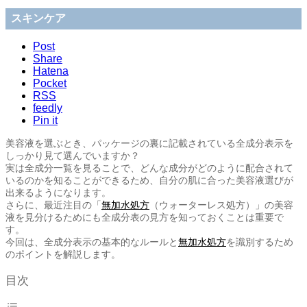
スキンケア
Post
Share
Hatena
Pocket
RSS
feedly
Pin it
美容液を選ぶとき、パッケージの裏に記載されている全成分表示を
しっかり見て選んでいますか？
実は全成分一覧を見ることで、どんな成分がどのように配合されて
いるのかを知ることができるため、自分の肌に合った美容液選びが
出来るようになります。
さらに、最近注目の「
無加水処方
（ウォーターレス処方）」の美容
液を見分けるためにも全成分表の見方を知っておくことは重要で
す。
今回は、全成分表示の基本的なルールと
無加水処方
を識別するため
のポイントを解説します。
目次