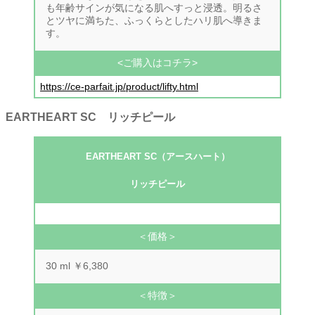
も年齢サインが気になる肌へすっと浸透。明るさ
とツヤに満ちた、ふっくらとしたハリ肌へ導きま
す。
<ご購入はコチラ>
https://ce-parfait.jp/product/lifty.html
EARTHEART SC リッチピール
EARTHEART SC（アースハート）
リッチピール
＜価格＞
30 ml ￥6,380
＜特徴＞