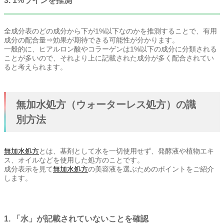
3. 1%ラインを推測
全成分表のどの成分から下が1%以下なのかを推測することで、有用
成分の配合量⇒効果が期待できる可能性が分かります。
一般的に、ヒアルロン酸やコラーゲンは1%以下の成分に分類される
ことが多いので、それより上に記載された成分が多く配合されてい
ると考えられます。
無加水処方（ウォーターレス処方）の識
別方法
無加水処方
とは、基剤として水を一切使用せず、発酵液や植物エキ
ス、オイルなどを使用した処方のことです。
成分表示を見て
無加水処方
の美容液を選ぶためのポイントをご紹介
します。
1. 「水」が記載されていないことを確認