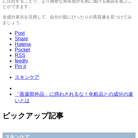
に注目することで、より濃密な美容成分を肌に届ける製品を選ぶこ
とができます。
全成分表示を活用して、自分の肌にぴったりの美容液を見つけてみ
ましょう。
Post
Share
Hatena
Pocket
RSS
feedly
Pin it
スキンケア
「医薬部外品」に惑わされるな！化粧品との成分の違
いとは
ピックアップ記事
スキンケア