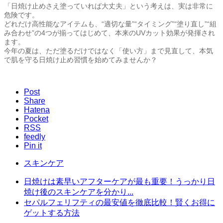
「日焼け止めさえ塗っていれば大丈夫」という考えは、実は非常に
危険です。
どれだけ高性能なアイテムも、“適切な量”“タイミング”“塗り直し”“組
み合わせ”の4つが揃ってはじめて、本来のUVカット効果が発揮され
ます。
今年の夏は、ただ塗るだけではなく「使い方」まで見直して、本気
で肌を守る日焼け止め習慣を始めてみませんか？
Post
Share
Hatena
Pocket
RSS
feedly
Pin it
スキンケア
日焼けは素早いアフターケアが最も重要！うっかり日
焼け後のスキンケアを分かり...
セパルフェリフティの最安値を徹底比較！賢くお得に
ゲットする方法