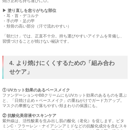
焼け止めも持ち運びに◎。
▶ 塗り直しを怠りがちな部位
・耳・首・デコルテ
・手の甲・足の甲
・頬骨の高い部分（汗で流れやすい）
「朝だけ」では、正直不十分。持ち運びやすいアイテムを常備し、
習慣づけることが焼けない秘訣です。
4. より焼けにくくするための「組み合わ
せケア」
① UVカット効果のあるベースメイク
ファンデーションやBBクリームにもUVカット効果のあるものを選ぶ
と、「日焼け止め＋ベースメイク」の重ねがけでガード力アップ。
マスクの摩擦などで落ちやすい頬まわりの保護にも。
② 抗酸化美容液やスキンケア
紫外線は、活性酸素を生み出し肌の酸化（老化）を促します。ビタ
ミンC・フラーレン・ナイアシンアミドなどの抗酸化成分を含むスキ