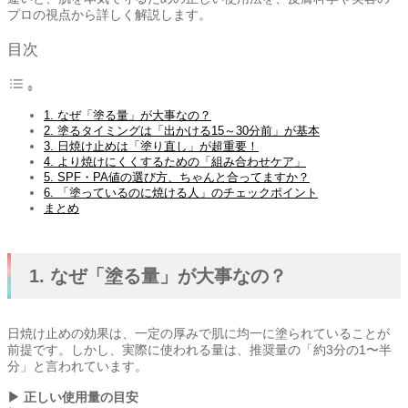
プロの視点から詳しく解説します。
目次
1. なぜ「塗る量」が大事なの？
2. 塗るタイミングは「出かける15～30分前」が基本
3. 日焼け止めは「塗り直し」が超重要！
4. より焼けにくくするための「組み合わせケア」
5. SPF・PA値の選び方、ちゃんと合ってますか？
6. 「塗っているのに焼ける人」のチェックポイント
まとめ
1. なぜ「塗る量」が大事なの？
日焼け止めの効果は、一定の厚みで肌に均一に塗られていることが
前提です。しかし、実際に使われる量は、推奨量の「約3分の1〜半
分」と言われています。
▶ 正しい使用量の目安