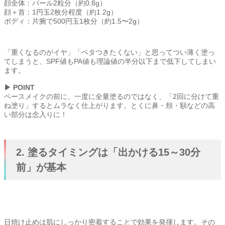
顔全体：パール2粒分（約0.8g）
顔＋首：1円玉2枚分程度（約1.2g）
ボディ：片腕で500円玉1枚分（約1.5〜2g）
「重くなるのがイヤ」「ベタつきたくない」と思ってつい薄く塗っ
てしまうと、SPF値もPA値も理論値の半分以下まで低下してしまい
ます。
▶ POINT
ベースメイクの前に、一度に全量塗るのではなく、「2回に分けて重
ね塗り」するとムラなく仕上がります。とくに鼻・頬・額などの高
い部分は念入りに！
2. 塗るタイミングは「出かける15～30分
前」が基本
日焼け止めは肌にしっかり密着することで効果を発揮します。その