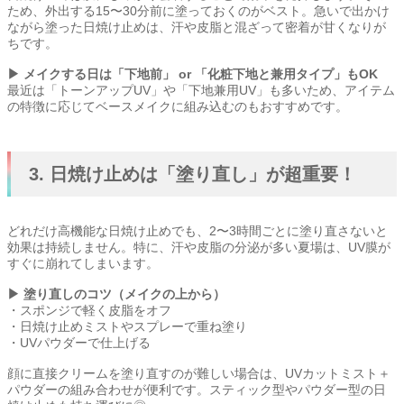
ため、外出する15〜30分前に塗っておくのがベスト。急いで出かけ
ながら塗った日焼け止めは、汗や皮脂と混ざって密着が甘くなりが
ちです。
▶ メイクする日は「下地前」 or 「化粧下地と兼用タイプ」もOK
最近は「トーンアップUV」や「下地兼用UV」も多いため、アイテム
の特徴に応じてベースメイクに組み込むのもおすすめです。
3. 日焼け止めは「塗り直し」が超重要！
どれだけ高機能な日焼け止めでも、2〜3時間ごとに塗り直さないと
効果は持続しません。特に、汗や皮脂の分泌が多い夏場は、UV膜が
すぐに崩れてしまいます。
▶ 塗り直しのコツ（メイクの上から）
・スポンジで軽く皮脂をオフ
・日焼け止めミストやスプレーで重ね塗り
・UVパウダーで仕上げる
顔に直接クリームを塗り直すのが難しい場合は、UVカットミスト＋
パウダーの組み合わせが便利です。スティック型やパウダー型の日