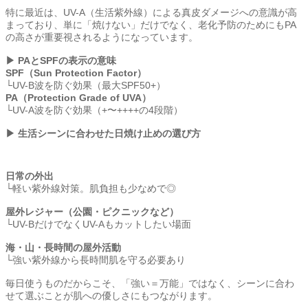
特に最近は、UV-A（生活紫外線）による真皮ダメージへの意識が高
まっており、単に「焼けない」だけでなく、老化予防のためにもPA
の高さが重要視されるようになっています。
▶ PAとSPFの表示の意味
SPF（Sun Protection Factor）
└UV-B波を防ぐ効果（最大SPF50+）
PA（Protection Grade of UVA）
└UV-A波を防ぐ効果（+〜++++の4段階）
▶ 生活シーンに合わせた日焼け止めの選び方
日常の外出
└軽い紫外線対策。肌負担も少なめで◎
屋外レジャー（公園・ピクニックなど）
└UV-BだけでなくUV-Aもカットしたい場面
海・山・長時間の屋外活動
└強い紫外線から長時間肌を守る必要あり
毎日使うものだからこそ、「強い＝万能」ではなく、シーンに合わ
せて選ぶことが肌への優しさにもつながります。